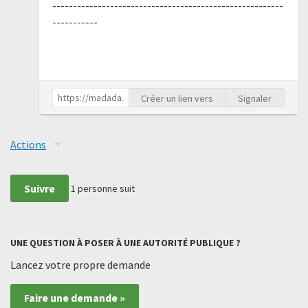
--------------------------------------------------------
-----------
Créer un lien vers
Signaler
Actions
Suivre
1
personne suit
UNE QUESTION À POSER À UNE AUTORITÉ PUBLIQUE ?
Lancez votre propre demande
Faire une demande »