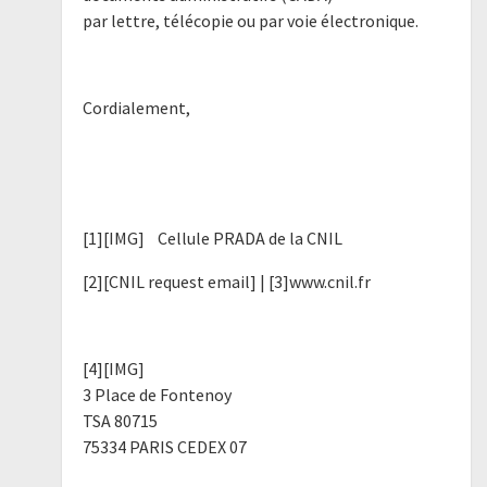
par lettre, télécopie ou par voie électronique.
Cordialement,
[1][IMG] Cellule PRADA de la CNIL
[2][CNIL request email] | [3]www.cnil.fr
[4][IMG]
3 Place de Fontenoy
TSA 80715
75334 PARIS CEDEX 07