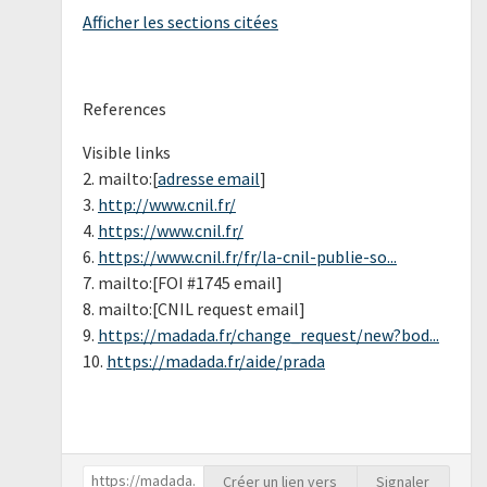
Afficher les sections citées
References
Visible links
2. mailto:[
adresse email
]
3.
http://www.cnil.fr/
4.
https://www.cnil.fr/
6.
https://www.cnil.fr/fr/la-cnil-publie-so...
7. mailto:[FOI #1745 email]
8. mailto:[CNIL request email]
9.
https://madada.fr/change_request/new?bod...
10.
https://madada.fr/aide/prada
Créer un lien vers
Signaler