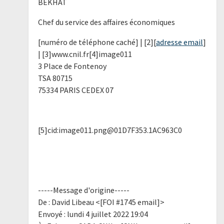
BEKHAT
Chef du service des affaires économiques
[numéro de téléphone caché] | [2][
adresse email
]
| [3]www.cnil.fr[4]image011
3 Place de Fontenoy
TSA 80715
75334 PARIS CEDEX 07
[5]cid:image011.png@01D7F353.1AC963C0
-----Message d'origine-----
De : David Libeau <[FOI #1745 email]>
Envoyé : lundi 4 juillet 2022 19:04