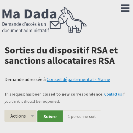
Sorties du dispositif RSA et
sanctions allocataires RSA
Demande adressée à
Conseil départemental - Marne
This request has been
closed to new correspondence
.
Contact us
if
you think it should be reopened.
Actions
Suivre
1
personne suit