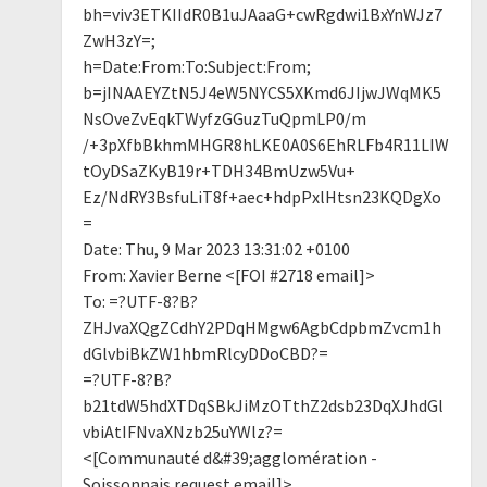
bh=viv3ETKIIdR0B1uJAaaG+cwRgdwi1BxYnWJz7
ZwH3zY=;
h=Date:From:To:Subject:From;
b=jINAAEYZtN5J4eW5NYCS5XKmd6JIjwJWqMK5
NsOveZvEqkTWyfzGGuzTuQpmLP0/m
/+3pXfbBkhmMHGR8hLKE0A0S6EhRLFb4R11LIW
tOyDSaZKyB19r+TDH34BmUzw5Vu+
Ez/NdRY3BsfuLiT8f+aec+hdpPxlHtsn23KQDgXo
=
Date: Thu, 9 Mar 2023 13:31:02 +0100
From: Xavier Berne <[FOI #2718 email]>
To: =?UTF-8?B?
ZHJvaXQgZCdhY2PDqHMgw6AgbCdpbmZvcm1h
dGlvbiBkZW1hbmRlcyDDoCBD?=
=?UTF-8?B?
b21tdW5hdXTDqSBkJiMzOTthZ2dsb23DqXJhdGl
vbiAtIFNvaXNzb25uYWlz?=
<[Communauté d&#39;agglomération -
Soissonnais request email]>