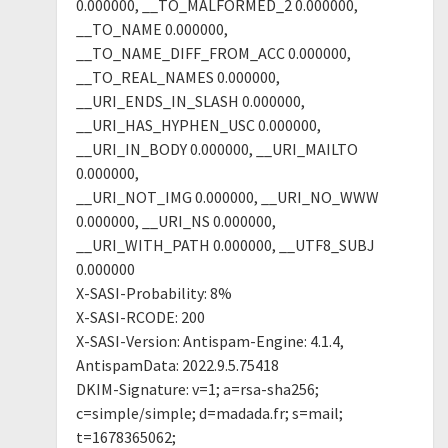
0.000000, __TO_MALFORMED_2 0.000000,
__TO_NAME 0.000000,
__TO_NAME_DIFF_FROM_ACC 0.000000,
__TO_REAL_NAMES 0.000000,
__URI_ENDS_IN_SLASH 0.000000,
__URI_HAS_HYPHEN_USC 0.000000,
__URI_IN_BODY 0.000000, __URI_MAILTO
0.000000,
__URI_NOT_IMG 0.000000, __URI_NO_WWW
0.000000, __URI_NS 0.000000,
__URI_WITH_PATH 0.000000, __UTF8_SUBJ
0.000000
X-SASI-Probability: 8%
X-SASI-RCODE: 200
X-SASI-Version: Antispam-Engine: 4.1.4,
AntispamData: 2022.9.5.75418
DKIM-Signature: v=1; a=rsa-sha256;
c=simple/simple; d=madada.fr; s=mail;
t=1678365062;