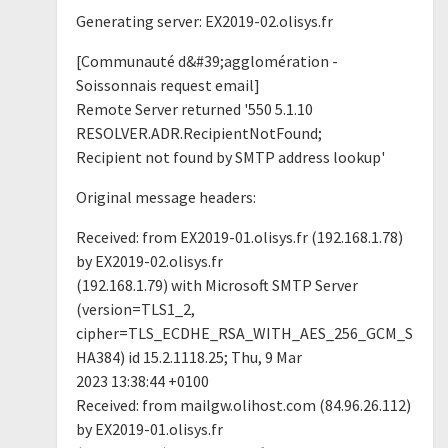
Generating server: EX2019-02.olisys.fr
[Communauté d&#39;agglomération -
Soissonnais request email]
Remote Server returned '550 5.1.10
RESOLVER.ADR.RecipientNotFound;
Recipient not found by SMTP address lookup'
Original message headers:
Received: from EX2019-01.olisys.fr (192.168.1.78)
by EX2019-02.olisys.fr
(192.168.1.79) with Microsoft SMTP Server
(version=TLS1_2,
cipher=TLS_ECDHE_RSA_WITH_AES_256_GCM_S
HA384) id 15.2.1118.25; Thu, 9 Mar
2023 13:38:44 +0100
Received: from mailgw.olihost.com (84.96.26.112)
by EX2019-01.olisys.fr