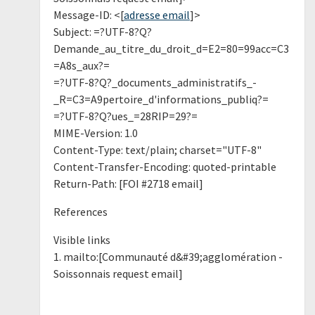
Message-ID: <[
adresse email
]>
Subject: =?UTF-8?Q?
Demande_au_titre_du_droit_d=E2=80=99acc=C3
=A8s_aux?=
=?UTF-8?Q?_documents_administratifs_-
_R=C3=A9pertoire_d'informations_publiq?=
=?UTF-8?Q?ues_=28RIP=29?=
MIME-Version: 1.0
Content-Type: text/plain; charset="UTF-8"
Content-Transfer-Encoding: quoted-printable
Return-Path: [FOI #2718 email]
References
Visible links
1. mailto:[Communauté d&#39;agglomération -
Soissonnais request email]