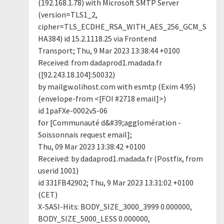
(192.168.1.78) with Microsoft SMTP Server
(version=TLS1_2,
cipher=TLS_ECDHE_RSA_WITH_AES_256_GCM_S
HA384) id 15.2.1118.25 via Frontend
Transport; Thu, 9 Mar 2023 13:38:44 +0100
Received: from dadaprod1.madada.fr
([92.243.18.104]:50032)
by mailgw.olihost.com with esmtp (Exim 4.95)
(envelope-from <[FOI #2718 email]>)
id 1paFXe-0002vS-06
for [Communauté d&#39;agglomération -
Soissonnais request email];
Thu, 09 Mar 2023 13:38:42 +0100
Received: by dadaprod1.madada.fr (Postfix, from
userid 1001)
id 331FB42902; Thu, 9 Mar 2023 13:31:02 +0100
(CET)
X-SASI-Hits: BODY_SIZE_3000_3999 0.000000,
BODY_SIZE_5000_LESS 0.000000,