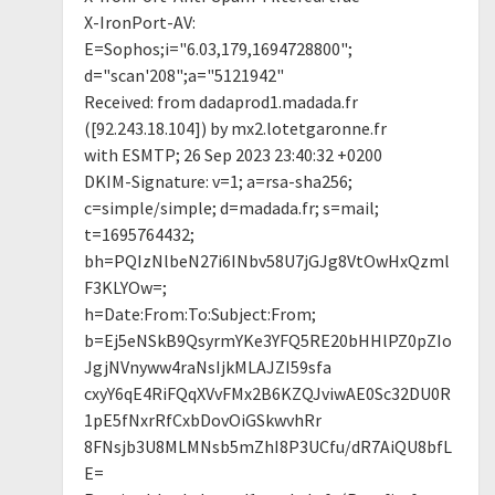
X-IronPort-AV:
E=Sophos;i="6.03,179,1694728800";
d="scan'208";a="5121942"
Received: from dadaprod1.madada.fr
([92.243.18.104]) by mx2.lotetgaronne.fr
with ESMTP; 26 Sep 2023 23:40:32 +0200
DKIM-Signature: v=1; a=rsa-sha256;
c=simple/simple; d=madada.fr; s=mail;
t=1695764432;
bh=PQIzNlbeN27i6INbv58U7jGJg8VtOwHxQzml
F3KLYOw=;
h=Date:From:To:Subject:From;
b=Ej5eNSkB9QsyrmYKe3YFQ5RE20bHHlPZ0pZIo
JgjNVnyww4raNsIjkMLAJZI59sfa
cxyY6qE4RiFQqXVvFMx2B6KZQJviwAE0Sc32DU0R
1pE5fNxrRfCxbDovOiGSkwvhRr
8FNsjb3U8MLMNsb5mZhI8P3UCfu/dR7AiQU8bfL
E=