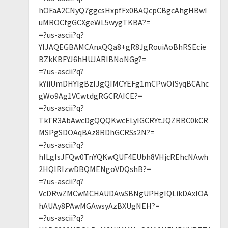
hOFaA2CNyQ7ggcsHxpfFx0BAQcpCBgcAhgHBwI
uMROCfgGCXgeWL5wygTKBA?=
=?us-ascii?q?
YIJAQEGBAMCAnxQQa8+gR8JgRouiAoBhRSEcie
BZkKBFYJ6hHUJARIBNoNGg?=
=?us-ascii?q?
kYiiUmDHYIgBzIJgQIMCYEFg1mCPwOISyqBCAhc
gWo9Ag1VCwtdgRGCRAICE?=
=?us-ascii?q?
TkTR3AbAwcDgQQQKwcELyIGCRYtJQZRBC0kCR
MSPgSDOAqBAz8RDhGCRSs2N?=
=?us-ascii?q?
hlLglsJFQw0TnYQKwQUF4EUbh8VHjcREhcNAwh
2HQIRIzwDBQMENgoVDQshB?=
=?us-ascii?q?
VcDRwZMCwMCHAUDAwSBNgUPHgIQLikDAxlOA
hAUAy8PAwMGAwsyAzBXUgNEH?=
=?us-ascii?q?