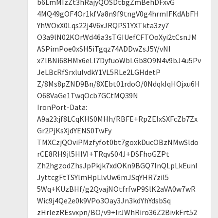
b6LmMIzZt3hRajyQOSDtbgZmBehDFxvG
4MQ49gOF4Or1kfVa8n9f9tngV0g4hrmIFKdAbFH
YhWOxX0Lqs22j4V6xJRQPS1YXTkta3zy7
O3a9lN02KOrWd46a3sTGIUefCFTOoXyi2tCsnJM
ASPimPoe0xSH5iTgqz74ADDwZsJ5Y/vNI
xZlBNi68HMx6eLl7DyfuoWbLGb8O9N4v9bJ4u5Pv
JeLBcRfSrxlulvdkY1VL5RLe2LGHdetP
Z/8Ms8pZND9Bn/8XEbt01rdoO/0NdqkIqHOjxu6H
O68VaGe1TwqOcb7GCtMQ39N
IronPort-Data:
A9a23:jf8LCqKHS0MHh/RBFE+RpZElxSXFcZb7Zx
Gr2PjKsXjdYENS0TwFy
TMXCzjQOviPMzfyfot0bt7goxkDucOBzNMwSldo
rCE8RH9jl5HIVI+TRqvS04J+DSFhoGZPt
Zh2hgzodZhsJpPkjk7xdOKn9BGQ7InQLpLkEunI
JyttcgFtTSYlmHpLlvUw6mJSqYHR7zil5
5Wq+KUzBHf/g2QvajNOtfrfwP9SlK2aVA0w7wR
Wic9j4Qe2e0k9VPo3Oay3Jn3kdYhYdsbSq
zHrlezREsvxpn/BO/v9+lrJWhRiro36Z2BivkFrt52