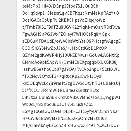
psMtPp3Hil43/lX5ng30fod7S1JQuB0h
DqHq9dvp1+8lezcr1gvGBFKqztNmMeKpRAzY+O
DqsIGACaCpUpRvi2KBh8HpsVoEIjqq/oWz
t/Tmb78IS1F9dTZu8UGVK22YIqKNmQsNR3xFXva
FgwAGHSnPG3WxFZQieyf7WHQ8sRq8MGpk
sEDGuMFDAUdE/oWA0hsWtIYasQSPHtsgfuAgcgE
6GDr5hXYSMwZpJ3eS/+JHbCzdGbD1PxOP
BZYne2gdKwWP4Hy10UkZEMwz+GoUwLAGNtKp
CNmdAo9pk5ApWN/QmME0EXgcgqx4XUXGK38j
lsshwB5e+ho6Cb07gJ9OA/RvCVp2hpU+52tkXWL
fTX2Nqv1QYxGF3++qR0qKp2iCwNlJQy0l
kh5ODqWcLdYjr9raHt3zgDVv5dOX/hRUeUBaRsUj
5l7ft0O1lJR4mWi1RUB4ezZBIdtnREtd
5ih6XxaiUpla5YuKKrcKbABx0VMhq+Ioi6j1/wgpW1
Wb0cL/mSIfScUuUsOfrA4Lius9+Zo5
ESMgTxGMGQLUvMrpLpt+CZfc6yYyDn81rdYNk2r
H+CWI6qBoW/MzIiNS1852kpOmVMEtbl63
ME/claFAkAiyLzCcnZBfcHGKAxTc49T7C2CJ2DU7