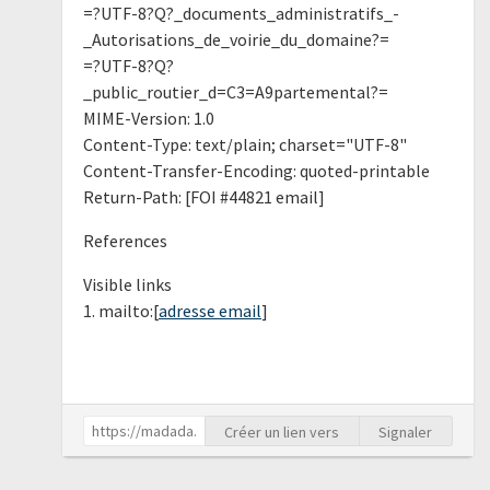
=?UTF-8?Q?_documents_administratifs_-
_Autorisations_de_voirie_du_domaine?=
=?UTF-8?Q?
_public_routier_d=C3=A9partemental?=
MIME-Version: 1.0
Content-Type: text/plain; charset="UTF-8"
Content-Transfer-Encoding: quoted-printable
Return-Path: [FOI #44821 email]
References
Visible links
1. mailto:[
adresse email
]
Créer un lien vers
Signaler