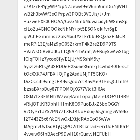
c7KIZrE4YgyWP4/pNZJewvt+eV6nn9imDu7qWHT
wB2h3bvWf3eOIYrpw3PQBt3VGJis/l+Jm
+uzwePXk00HOAA/CwGMmbMuwacidylrW8mv8p
cILoZu4GNOQQkcNhMY+pt5E6QNokifvr6gE
qiVChEGmmnsz2bKMxuLYX1FYbbiF8Q353EiMCB
meR7i13E/aMz9pO0SZrkmT4kBreZD9P9TS
+VaWsOiBv8UdC/L1Q5AZrbAratjVi+RuySwAwSfbg
ICIqFQHz7yxoe8fy/E1jU/MS6shM5v/
5yizlz6RLQAdSRDDeHXSu6e8Gmxj1cwhdB0fkrsCf
tQcXXK74JFBXHQjPg2AsdUMjTF5GKQ+
Di3CCcih9vmgtEK4viQoo7ctKavMe91PnQCLlnh9
bzsaBXrpDuy87FPQMOjXG77Vlqt3I6Ae
O8M7fX3EMNfrWZwq4AmTopal/Mv1eDO+Y1f4B9
vRkjQTlKRDbhlHHmK8O9PuoBJxZ5boQGGY
V2OyPYLJYS2PN7ZL3BJKDoHduij0dQmqgvW59kx
I2T443Z5x6rYcENwOxLXtjdRAoEoO6wYw
MAgmvUs1SqBtjQQPO2rtBtkr1a3EiRYUoEMlI0rP
4vwuw96lnBAecP9DwH10rGuavJNEFUbH