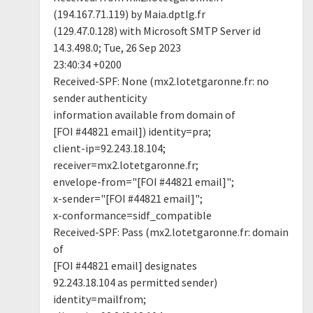
(194.167.71.119) by Maia.dptlg.fr
(129.47.0.128) with Microsoft SMTP Server id
14.3.498.0; Tue, 26 Sep 2023
23:40:34 +0200
Received-SPF: None (mx2.lotetgaronne.fr: no
sender authenticity
information available from domain of
[FOI #44821 email]) identity=pra;
client-ip=92.243.18.104;
receiver=mx2.lotetgaronne.fr;
envelope-from="[FOI #44821 email]";
x-sender="[FOI #44821 email]";
x-conformance=sidf_compatible
Received-SPF: Pass (mx2.lotetgaronne.fr: domain
of
[FOI #44821 email] designates
92.243.18.104 as permitted sender)
identity=mailfrom;