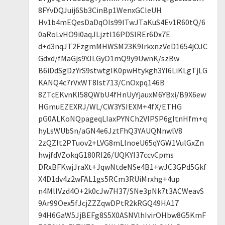
8FYvDQJuij6Sb3CinBp1WenxGCleUH
Hv1b4mEQesDaDqOIs99lTwJTaKuS4Ev1R60tQ/6
0aRoLvHO9i0aqJLjztl16PDSlREr6Dx7E
d+d3nqJT2FzgmMHWSM23K9lrkxnzVeD1654jOJC
Gdxd/fMaGjs9YJLGyO1mQ9y9UwnK/szBw
B6iDdSgDzYrS9stwtgIK0pwHtykgh3Yl6LiKLgTjLG
KANQ4c7rVxWT8Ist713/CnOxpq146B
8ZTcEKvnKl58QWbU4fHnUyYjauxM6YBxi/B9X6ew
HGmuEZEXRJ/WL/CW3YSIEXM+4fX/ETHG
pG0ALKoNQpageqLIaxPYNCh2VlPSP6gItnHfm+q
hyLsWUbSn/aGN4e6JztFhQ3YAUQNnwlV8
2zQZlt2PTuov2+LVG8mLlnoeU65qYGW1VulGxZn
hwjfdVZokqG180RI26/UQKYI37ccvCpms
DRxBFKwjJraXt+JqwNtdeNSe4B1+wJC3GPd5Gkf
X4D1dv4z2wFAL1gs5RCm3RUiMrxhg+4up
n4MllVzd4O+2k0cJw7H37/SNe3pNk7t3ACWeavS
9Ar99Oex5fJcjZZZqwDPtR2kRGQ49HA17
94H6GaW5JjBEFg8S5X0ASNVlhIvirOHbw8G5KmF