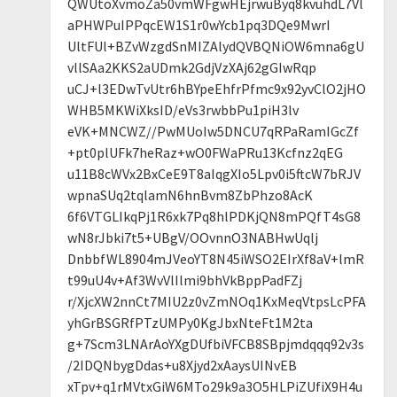
QWUtoXvmoZa50vmWFgwHEjrwuByq8kvuhdL7Vl
aPHWPuIPPqcEW1S1r0wYcb1pq3DQe9MwrI
UltFUl+BZvWzgdSnMIZAlydQVBQNiOW6mna6gU
vllSAa2KKS2aUDmk2GdjVzXAj62gGIwRqp
uCJ+l3EDwTvUtr6hBYpeEhfrPfmc9x92yvClO2jHO
WHB5MKWiXksID/eVs3rwbbPu1piH3lv
eVK+MNCWZ//PwMUoIw5DNCU7qRPaRamIGcZf
+pt0plUFk7heRaz+wO0FWaPRu13Kcfnz2qEG
u11B8cWVx2BxCeE9T8aIqgXIo5Lpv0i5ftcW7bRJV
wpnaSUq2tqlamN6hnBvm8ZbPhzo8AcK
6f6VTGLIkqPj1R6xk7Pq8hlPDKjQN8mPQfT4sG8
wN8rJbki7t5+UBgV/OOvnnO3NABHwUqlj
DnbbfWL8904mJVeoYT8N45iWSO2EIrXf8aV+lmR
t99uU4v+Af3WvVlIlmi9bhVkBppPadFZj
r/XjcXW2nnCt7MIU2z0vZmNOq1KxMeqVtpsLcPFA
yhGrBSGRfPTzUMPy0KgJbxNteFt1M2ta
g+7Scm3LNArAoYXgDUfbiVFCB8SBpjmdqqq92v3s
/2IDQNbygDdas+u8Xjyd2xAaysUINvEB
xTpv+q1rMVtxGiW6MTo29k9a3O5HLPiZUfiX9H4u