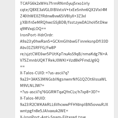
TCAFG6k2xWHs7frmRNm5yuj5rxo1irly
cqte/Q8XE3aVGL0IBVxtoV+txEeSnhn6QX1VlxI4M
Z40lhWE0ZfRdnw8vw65lV8lyX+3Z3xI
j/XBIfn5eMRQhwcGSjBDB/fsstzywDA1hoV5tDkw
q9MVxqLOQ==
IronPort-HdrOrdr:
A9a23:y0hwRan5+GCXmGIhbwGTinreksnpDfI33D
Abv31ZSRFFG/Fw8P
re/sjztCWE6wr5PUtKpTnuAsS9qB/nmaKdg7N+A
V7SZmnbUQKTRekJ0WKI+Vzd8kPFmdJg6Q
==
X-Talos-CUID: =?us-ascii?q?
9a23=3AKS3MNGsbINgsnwnrNfG1QZOt6IssaWL
M9VLNL3W?=
=?us-ascii?q?6GGRMTqaQYnCLv/h7xp8=3D?=
X-Talos-MUID:
9a23:R2CWKAkRLL6VhcwwPFHYdnplBN5ovvuRJX
wntpgfn8e5JAIvaxuk2WE=
X-IronPort-Anti-Spam-Filtered: true