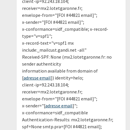
client-ip=92.243.18.104;
receiver=mx2.lotetgaronne.fr;
envelope-from="[FOI #44821 email]";
x-sender="[FOI #44821 email]";
x-conformance=sidf_compatible; x-record-
type="v=spf1";
x-record-text="v=spf1 mx
include:_mailcust.gandi.net -all"
Received-SPF: None (mx2.lotetgaronne.fr: no
sender authenticity
information available from domain of
[
adresse email
]) identity=helo;
client-ip=92.243.18.104;
receiver=mx2.lotetgaronne.fr;
envelope-from="[FOI #44821 email]";
x-sender="[
adresse email
]";
x-conformance=sidf_compatible
Authentication-Results: mx2.lotetgaronne.fr;
spf=None smtp.pra=[FOI #44821 email];