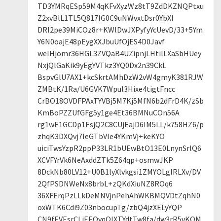
TD3YMRqESp59M4qKFvXyzWz8tT9ZdDKZNQPtxu
Z2xvBlL1TL5Q817IG0C9uNWvxtDsr0YbXl
DRI2pe39MiCOz8r+KWlDwJXPyfyYcUevD/33+5Ym
Y6N0oajE48pEygXXJbuUfOjES4D0Javf
weIHjomr36HGL3ZVQaB4UZipnjLHtilLXaSbHUey
NxjQlGaKik9yEgYVTkz3YQ0Dx2n39CkL
BspvGlU7AX1+kcSkrtAMhDzW2vW4gmyK381RJW
ZMBtK/1Ra/U6GVK7Wpul3Hixe4tigtFncc
CrBO18OVDFPAxTYVBj5M7Kj5MfN6b2dFrD4K/zSb
KmBoPZZUfGFg5y1ge4Et36BMNuCOn56A
rg1wE1GCDp1EsjQ2C8CUjEajD6IM5LL/k758HZ6/p
zhqK3DXQvj7IeGTbVIe4YKmVj+keKYO
uiciTwsYzpR2ppP33LR1bUEwBtO13E0LnynSrlQ6
XCVFYrVk6NeAxddZTk5Z64qp+osmwJKP
8DckNb80LV12+U0B1lyXlvkgsi1ZMYOLglRLXv/DV
2QfPSDNWeNx8brbL+zQKdXiuNZ8ROq6
36XFErqPzLLkDeMNVjnPehAhWKBMQVDtZqhN0
oxWTK6Cdi9Z03nbocupTg/zbQ4jzXELyYQP
CN9fEVEsrCLiEEQyqQlXTYdtTw8fa/dw3rR5vKQM