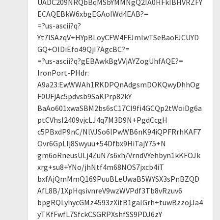
UADC209NRQbBqMSbYMMNgQ2IA0HFkIBHVRZFY
ECAQEBkW6xbgEGAoIWd4EAB?=
=?us-ascii?q?
Yt7lSAzqV+HYpBLoyCFW4FFJmlwTSeBaoFJCUYD
GQ+OIDiEfo49QjI7AgcBC?=
=?us-ascii?q?gEBAwkBgVVjAYZogUhfAQE?=
IronPort-PHdr:
A9a23:EwWWAh1RKDPQnAdgsmDOKQwyDhhOg
F0UFjAc5pdvsb9SaKPrp82kY
BaAo601xwaSBM2bs6sC17CI9fi4GCQp2tWoiDg6a
ptCVhsI2409vjcLJ4q7M3D9N+PgdCcgH
c5PBxdP9nC/NlVJSo6lPwWB6nK94iQPFRrhKAF7
Ovr6GpLIj8Swyuu+54Dfbx9HiTajY75+N
gm6oRneusULj4ZuN7s6xh/VrndVYehbyn1kKFOJk
xrg+su8+YNo/jhNtf4m68NOS7jxcb4iT
bxfAjQmMmQ169PuuBLeUwaB5WYSX3sPnBZQD
AfL8B/1XpHqsivnreV9wzWVPdf3Tb8vRzuv6
bpgRQLyhycGMz4593zXitB1galGrh+tuwBzzojJa4
yTKfFwfL7SfckCSGRPXshfSS9PDJ6zY