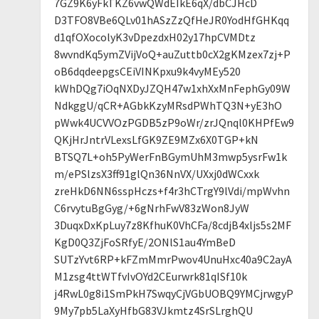
7GZ9K6yFkTKZ6vwQWdEIkE6qX/dbCJHcD
D3TFO8VBe6QLv01hASzZzQfHeJR0YodHfGHKqq
d1qfOXocolyK3vDpezdxH02y17hpCVMDtz
8wvndKq5ymZVijVoQ+auZuttb0cX2gKMzex7zj+P
oB6dqdeepgsCEiVINKpxu9k4vyMEy520
kWhDQg7iOqNXDyJZQH47w1xhXxMnFephGy09W
NdkggU/qCR+AGbkKzyMRsdPWhTQ3N+yE3hO
pWwk4UCVVOzPGDB5zP9oWr/zrJQnql0KHPfEw9
QKjHrJntrVLexsLfGK9ZE9MZx6X0TGP+kN
BTSQ7L+oh5PyWerFnBGymUhM3mwp5ysrFw1k
m/ePSlzsX3ff91glQn36NnVX/UXxj0dWCxxk
zreHkD6NN6sspHczs+f4r3hCTrgY9lVdi/mpWvhn
C6rvytuBgGyg/+6gNrhFwV83zWon8JyW
3DuqxDxKpLuy7z8KfhuK0VhCFa/8cdjB4xljs5s2MF
KgD0Q3ZjFoSRfyE/2ONlS1au4YmBeD
SUTzYvt6RP+kFZmMmrPwov4UnuHxc40a9C2ayA
M1zsg4ttWTfvIvOYd2CEurwrk81qISf10k
j4RwL0g8i1SmPkH7SwqyCjVGbUOBQ9YMCjrwgyP
9My7pb5LaXyHfbG83VJkmtz4SrSLrghQU