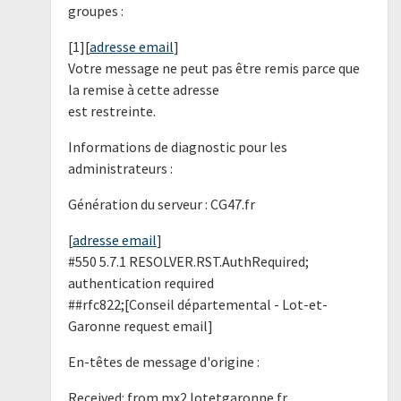
groupes :
[1][
adresse email
]
Votre message ne peut pas être remis parce que
la remise à cette adresse
est restreinte.
Informations de diagnostic pour les
administrateurs :
Génération du serveur : CG47.fr
[
adresse email
]
#550 5.7.1 RESOLVER.RST.AuthRequired;
authentication required
##rfc822;[Conseil départemental - Lot-et-
Garonne request email]
En-têtes de message d'origine :
Received: from mx2.lotetgaronne.fr