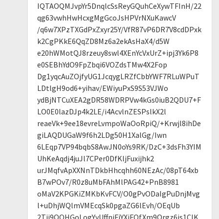
IQTAOQMJvpYr5DnqlcSsReyGQuhCeXywTFInH/22
qg63vwhHwHcxgMgGcoJsHPVrNXuKawcV
/q6w7XPzTXGdPxZxyr25Y/VfR87vP6DR7V8cdDPxk
k2CgPKkE6QqZD8Mz6a2ekAsHaX4/d5W
e20hWMotQJ8rzeuy8swl4XEnYcVxUrZ+ipj3Yk6P8
e0SEBhYdO9FpZbqi6VOZdsTMw4X2Fop
Dg1yqcAuZOjfyUG1JcqygLRZfCbbYWF7RLuWPuT
LDtlgH9od6+yihav/EWiyuPxS9S53VJWo
ydBjNTCuXEA2gDR58WDRPVw4kGs0iuB2QDU7+F
LO0E0lazDJp4k2LE/i4AcvlnZESPslkX2l
reaeVk+9ee18evreLvmpoWaOoRpiQ/+Krwjl8ihDe
giLAQDUGaW9f6h2LDg50H1XalGg/Iwn
6LEqp7VP94bqbS8AwJN0oYs9RK/DzC+3dsFh3YIM
UhKeAqdj4juJl7CPer0DfKljFuxijhk2
urJMqfvApXXNnTDkbHhcqhh60NEzAc/08pT64xb
B7wPOv7/R0z8uMbFAhMlPAG42+PnB8981
oMaV2KPGKiZMKbKvFCV/O0gPvODaIgPuDnjMvg
l+uDhjWQlmVMEcqSk0pgaZG6lEvh/OEqUb
2Tjj9QOHGoLogYyUffniFiYXjFOfXm9Qrgz6is1CIK