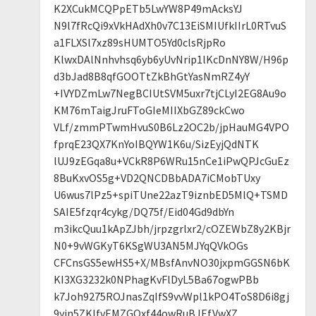
K2XCukMCQPpETb5LwYW8P49mAcksYJ
N9l7fRcQi9xVkHAdXh0v7C13EiSMIUfkIIrL0RTvuS
a1FLXSl7xz89sHUMTO5Yd0clsRjpRo
KlwxDAlNnhvhsq6yb6yUvNrip1lKcDnNY8W/H96p
d3bJad8B8qfGOOTtZkBhGtYasNmRZ4yY
+IVYDZmLw7NegBCIUtSVM5uxr7tjCLyI2EG8Au9o
KM76mTaigJruFToGIeMIIXbGZ89ckCwo
VLf/zmmPTwmHvuS0B6Lz2OC2b/jpHauMG4VPO
fprqE23QX7KnYoIBQYW1K6u/SizEyjQdNTK
lUJ9zEGqa8u+VCkR8P6WRu15nCe1iPwQPJcGuEz
8BuKxvOS5g+VD2QNCDBbADA7iCMobTUxy
U6wus7lPz5+spiTUne22azT9iznbED5MlQ+TSMD
SAIE5fzqr4cykg/DQ75f/Eid04Gd9dbYn
m3ikcQuu1kApZJbh/jrpzgrlxr2/cOZEWbZ8y2KBjr
N0+9vWGKyT6KSgWU3AN5MJYqQVkOGs
CFCnsGS5ewHS5+X/MBsfAnvNO30jxpmGGSN6bK
KI3XG3232k0NPhagKvFlDyL5Ba67ogwPBb
k7Joh9275ROJnasZqIfS9vvWpl1kPO4ToS8D6i8gj
9yjn5ZKlfvEMZGOxf44owRuBJEfVwXZ