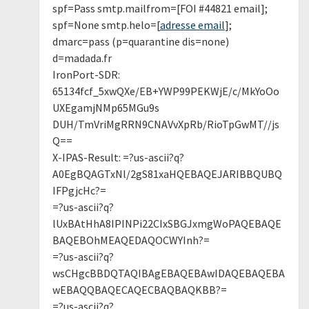
spf=Pass smtp.mailfrom=[FOI #44821 email];
spf=None smtp.helo=[
adresse email
];
dmarc=pass (p=quarantine dis=none)
d=madada.fr
IronPort-SDR:
65134fcf_5xwQXe/EB+YWP99PEKWjE/c/MkYoOo
UXEgamjNMp65MGu9s
DUH/TmVriMgRRN9CNAVvXpRb/RioTpGwMT//js
Q==
X-IPAS-Result: =?us-ascii?q?
A0EgBQAGTxNl/2gS81xaHQEBAQEJARIBBQUBQ
IFPgjcHc?=
=?us-ascii?q?
lUxBAtHhA8IPINPi22CIxSBGJxmgWoPAQEBAQE
BAQEBOhMEAQEDAQOCWYInh?=
=?us-ascii?q?
wsCHgcBBDQTAQIBAgEBAQEBAwIDAQEBAQEBA
wEBAQQBAQECAQECBAQBAQKBB?=
=?us-ascii?q?