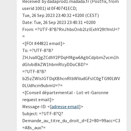
Received: by dadaprod1.madada.fr (Postfix, from
userid 1001) id 0F40741ECD;
Tue, 26 Sep 2023 23:40:32 +0200 (CEST)
Date: Tue, 26 Sep 2023 23:40:31 +0200
From: =?UTF-8?B?RnJhbsOnb2lzIExhY29tYmU=?
=
<[FOI #44821 email]>
To: =?UTF-8?B?
ZHJvaXQgZCdhY2PDqHMgw6AgbCdpbmZvcm1h
dGlvbiBkZW1hbmRlcyDDoCBD?=
=?UTF-8?B?
b25zZWlsIGTDqXBhcnRlbWVudGFsIC0gTG90LWV
0LUdhcm9ubmU=?=
<[Conseil départemental - Lot-et-Garonne
request email]>
Message-ID: <[
adresse email
]>
Subject: =?UTF-8?Q?
Demande_au_titre_du_droit_d=E2=80=99acc=C3
=A8s_aux?=