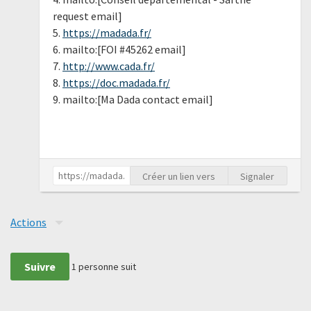
request email]
5.
https://madada.fr/
6. mailto:[FOI #45262 email]
7.
http://www.cada.fr/
8.
https://doc.madada.fr/
9. mailto:[Ma Dada contact email]
Créer un lien vers
Signaler
Actions
Suivre
1
personne suit