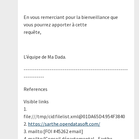
En vous remerciant pour la bienveillance que
vous pourrez apporter à cette
requête,
L’équipe de Ma Dada.
--------------------------------------------------------
-----------
References
Visible links
1.
file:///tmp/cid:filelist.xml@01DA65D4.954F3840
2.
https://sarthe.opendatasoft.com/
3. mailto:[FOI #45262 email]
4. mailto:[Conseil départemental - Sarthe