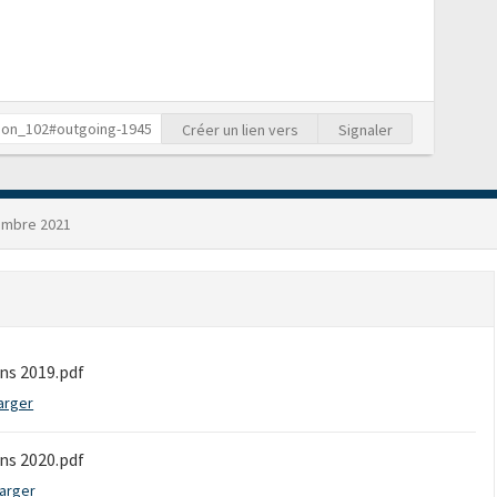
Créer un lien vers
Signaler
embre 2021
ons 2019.pdf
arger
ons 2020.pdf
arger