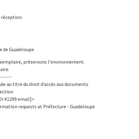
 réception.
e de Guadeloupe
xemplaire, préservons l'environnement.
aire.
------
e au titre du droit d’accès aux documents
tection
OI #1299 email]>
nformation requests at Préfecture - Guadeloupe