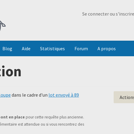
Ma Dada
Se connecter ou s'inscrir
Blog
Aide
Statistiques
Forum
A propos
tion
loupe
dans le cadre d'un
lot envoyé à 89
Action
sont en place
pour cette requête plus ancienne.
mentaire est attendue ou si vous rencontrez des