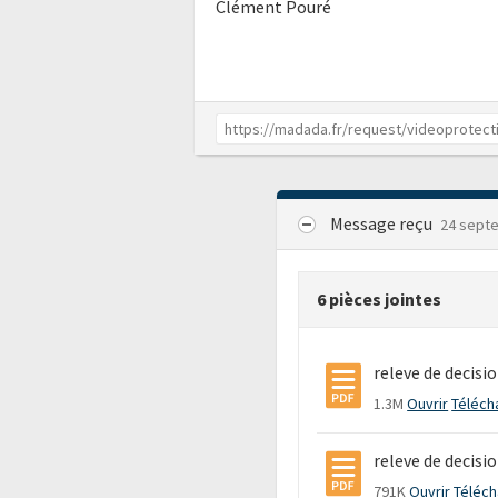
Clément Pouré
Message reçu
24 sept
6 pièces jointes
releve de decisi
1.3M
Ouvrir
Téléch
releve de decisi
791K
Ouvrir
Téléch