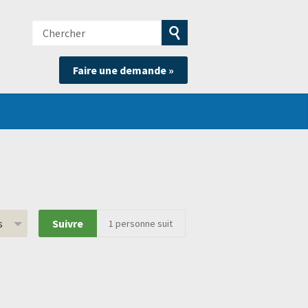
Chercher
e
Soumettre
Faire une demande »
la
recherche
s
Suivre
1
personne suit