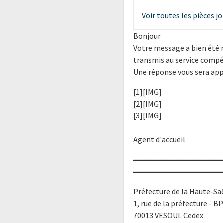
Voir toutes les pièces j
Bonjour
Votre message a bien été r
transmis au service compé
Une réponse vous sera appo
[1][IMG]
[2][IMG]
[3][IMG]
Agent d'accueil
════════════════
════════════════
Préfecture de la Haute-S
1, rue de la préfecture - B
70013 VESOUL Cedex