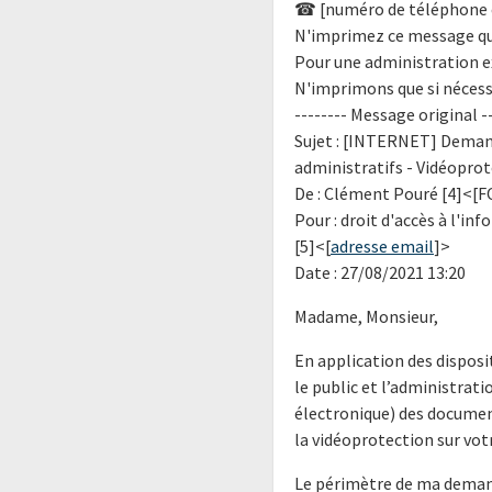
☎ [numéro de téléphone 
N'imprimez ce message que
Pour une administration e
N'imprimons que si nécess
-------- Message original --
Sujet : [INTERNET] Demand
administratifs - Vidéopro
De : Clément Pouré [4]<[F
Pour : droit d'accès à l'i
[5]<[
adresse email
]>
Date : 27/08/2021 13:20
Madame, Monsieur,
En application des disposit
le public et l’administrati
électronique) des document
la vidéoprotection sur votr
Le périmètre de ma demand