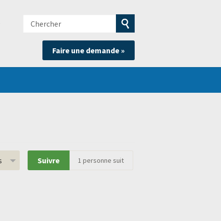
Chercher
e
Soumettre
Faire une demande »
la
recherche
s
Suivre
1
personne suit