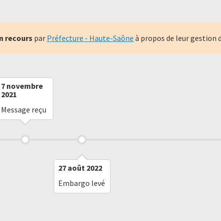
n recours
par
Préfecture - Haute-Saône
à propos de leur gestion 
7 novembre
2021
Message reçu
27 août 2022
Embargo levé