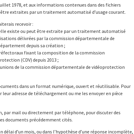
7 juillet 1978, et aux informations contenues dans des fichiers
être extraites par un traitement automatisé d’usage courant.
terais recevoir :
 elle existe ou peut être extraite par un traitement automatisé
risations délivrées par la commission départementale de
département depuis sa création ;
préfectoraux fixant la composition de la commission
otection (CDV) depuis 2013 ;
réunions de la commission départementale de vidéoprotection
documents dans un format numérique, ouvert et réutilisable. Pour
uer leur adresse de téléchargement ou me les envoyer en pièce
on, par mail ou directement par téléphone, pour discuter des
 des documents précédemment cités.
un délai d’un mois, ou dans l’hypothèse d’une réponse incomplète,