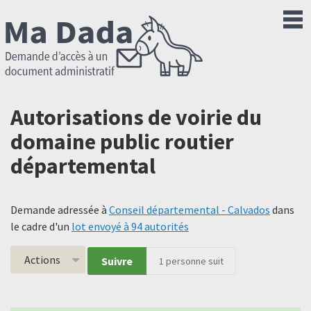
Autorisations de voirie du
domaine public routier
départemental
Demande adressée à
Conseil départemental - Calvados
dans
le cadre d'un
lot envoyé à 94 autorités
Actions
Suivre
1
personne suit