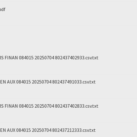
pdf
S FINAN 084015 20250704 802437402933.csv.txt
N AUX 084015 20250704 802437491033.csv.txt
S FINAN 084015 20250704 802437402833.csv.txt
N AUX 084015 20250704 802437212333.csv.txt