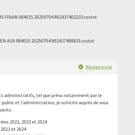
S FINAN 084015 20250704 802437402233.csv.txt
N AUX 084015 20250704 802437490833.csv.txt
Réceptionné
nts administratifs, tel que prévu notamment par le
e public et l’administration, je sollicite auprès de vous
ants :
nées 2022, 2023 et 2024
 2023 et 2024