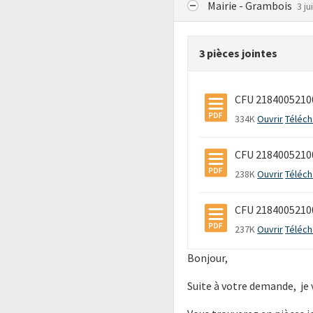
Mairie - Grambois
3 ju
3 pièces jointes
CFU 21840052100
334K
Ouvrir
Téléch
CFU 21840052100
238K
Ouvrir
Téléch
CFU 2184005210
237K
Ouvrir
Téléch
Bonjour,
Suite à votre demande, je