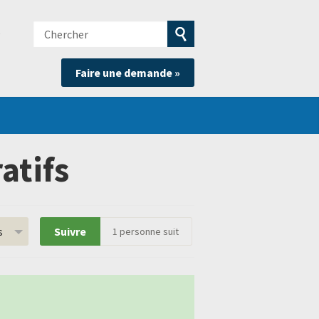
Chercher
e
Soumettre
Faire une demande »
la
recherche
atifs
s
Suivre
1
personne suit