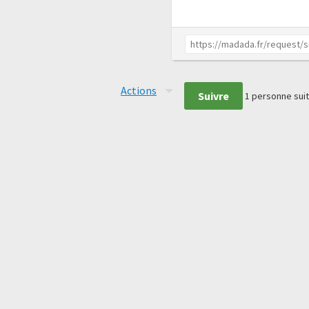
Actions
Suivre
1
personne suit