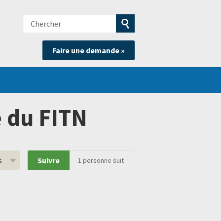
Chercher
e
Soumettre
Faire une demande »
la
recherche
e du FITN
s
Suivre
1
personne suit