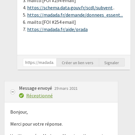
3. mailto:[FOI #254 email]
4.
https://schema.data.gouv.fr/scdl/subvent
..
5.
https://madada.fr/demande/donnees_essent...
6. mailto:[FOI #254 email]
7.
https://madada.fr/aide/prada
Créer un lien vers
Signaler
Message envoyé
29 mars 2021
Réceptionné
Bonjour,
Merci pour votre réponse.