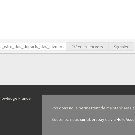
Créer un lien vers
Signaler
nKnowledge France
Vos dons nous permettent de maintenir Ma Da
Soutenez-nous
sur Liberapay
ou
via HelloAsso