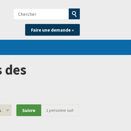
Chercher
e
Soumettre
Faire une demande »
la
recherche
 des
s
Suivre
1
personne suit