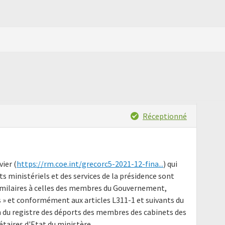
Réceptionné
ier (
https://rm.coe.int/grecorc5-2021-12-fina...
) qui
s ministériels et des services de la présidence sont
similaires à celles des membres du Gouvernement,
s » et conformément aux articles L311-1 et suivants du
 du registre des déports des membres des cabinets des
étaires d'Etat du ministère.