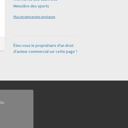
Ministère des sports
Plus de demandes similaires
Êtes-vous le propriétaire d'un droit
d'auteur commercial sur cette page ?
da.
.