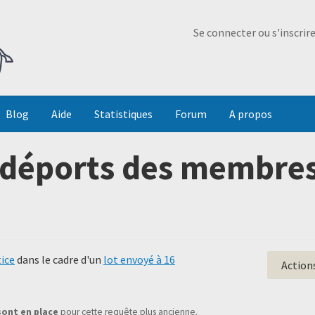
Ma Dada
Se connecter ou s'inscrir
Blog
Aide
Statistiques
Forum
A propos
 déports des membres
tice
dans le cadre d'un
lot envoyé à 16
Action
sont en place
pour cette requête plus ancienne.