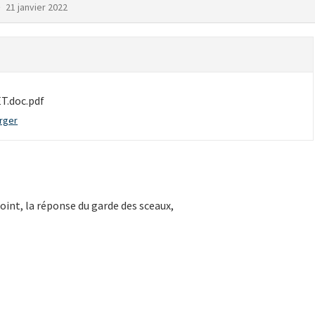
e
21 janvier 2022
.doc.pdf
rger
-joint, la réponse du garde des sceaux,