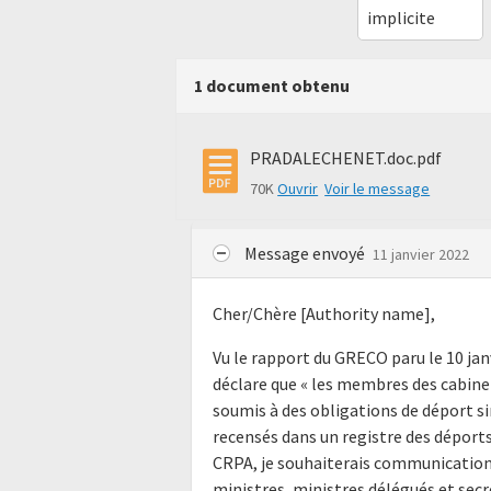
implicite
1 document obtenu
PRADALECHENET.doc.pdf
70K
Ouvrir
Voir le message
Message envoyé
11 janvier 2022
Cher/Chère [Authority name],
Vu le rapport du GRECO paru le 10 janv
déclare que « les membres des cabinet
soumis à des obligations de déport 
recensés dans un registre des déport
CRPA, je souhaiterais communication
ministres, ministres délégués et secr