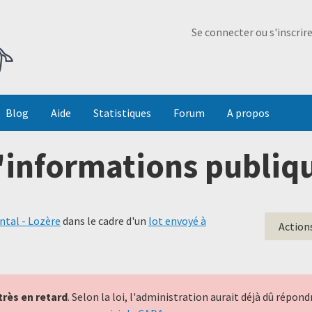
Ma Dada
Se connecter ou s'inscrir
Blog
Aide
Statistiques
Forum
A propos
'informations publiqu
tal - Lozère
dans le cadre d'un
lot envoyé à
Action
très en retard
. Selon la loi, l'administration aurait déjà dû répo