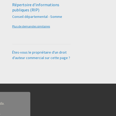
Répertoire d'informations
publiques (RIP)
Conseil départemental - Somme
Plus de demandes similaires
Êtes-vous le propriétaire d'un droit
d'auteur commercial sur cette page ?
da.
.