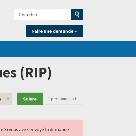
Chercher
e
Soumettre
Faire une demande »
la
recherche
es (RIP)
s
Suivre
1
personne suit
ndre Si vous avez envoyé la demande