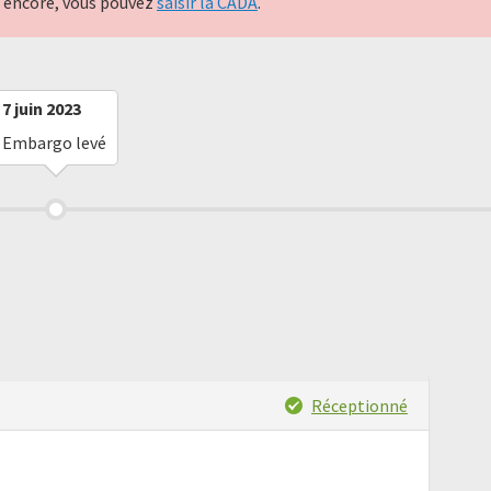
nt encore, vous pouvez
saisir la CADA
.
7 juin 2023
Embargo levé
Réceptionné