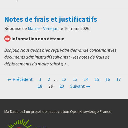
Notes de frais et justificatifs
Réponse de
Mairie - Vénéjan
le
16 mars 2026
.
Information non détenue
Bonjour, Nous avons bien reçu votre demande concernant les
documents administratifs suivants : - les notes de frais de
déplacements du maire (ainsi qu...
← Précédent
1
2
…
12
13
14
15
16
17
18
19
20
Suivant →
Ma Dada est un projet de l'association OpenKnowledge France